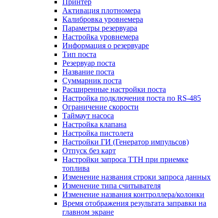
Принтер
Активация плотномера
Калибровка уровнемера
Параметры резервуара
Настройка уровнемера
Информация о резервуаре
Тип поста
Резервуар поста
Название поста
Суммарник поста
Расширенные настройки поста
Настройка подключения поста по RS-485
Ограничение скорости
Таймаут насоса
Настройка клапана
Настройка пистолета
Настройки ГИ (Генератор импульсов)
Отпуск без карт
Настройки запроса ТТН при приемке
топлива
Изменение названия строки запроса данных
Изменение типа считывателя
Изменение названия контроллера/колонки
Время отображения результата заправки на
главном экране