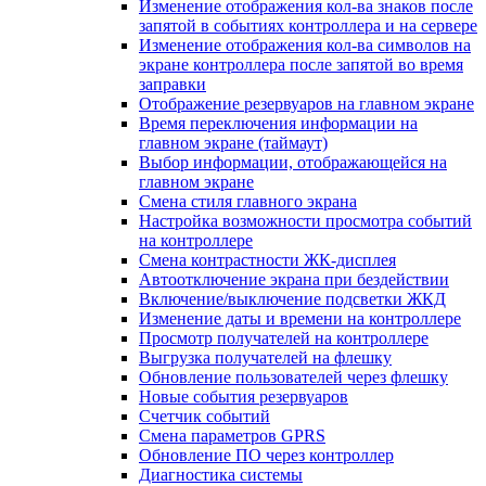
Изменение отображения кол-ва знаков после
запятой в событиях контроллера и на сервере
Изменение отображения кол-ва символов на
экране контроллера после запятой во время
заправки
Отображение резервуаров на главном экране
Время переключения информации на
главном экране (таймаут)
Выбор информации, отображающейся на
главном экране
Смена стиля главного экрана
Настройка возможности просмотра событий
на контроллере
Смена контрастности ЖК-дисплея
Автоотключение экрана при бездействии
Включение/выключение подсветки ЖКД
Изменение даты и времени на контроллере
Просмотр получателей на контроллере
Выгрузка получателей на флешку
Обновление пользователей через флешку
Новые события резервуаров
Счетчик событий
Смена параметров GPRS
Обновление ПО через контроллер
Диагностика системы