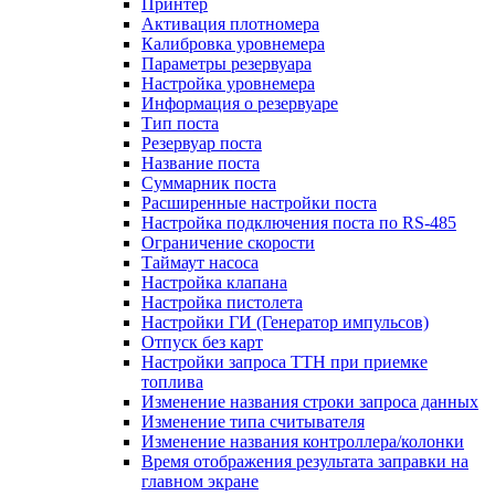
Принтер
Активация плотномера
Калибровка уровнемера
Параметры резервуара
Настройка уровнемера
Информация о резервуаре
Тип поста
Резервуар поста
Название поста
Суммарник поста
Расширенные настройки поста
Настройка подключения поста по RS-485
Ограничение скорости
Таймаут насоса
Настройка клапана
Настройка пистолета
Настройки ГИ (Генератор импульсов)
Отпуск без карт
Настройки запроса ТТН при приемке
топлива
Изменение названия строки запроса данных
Изменение типа считывателя
Изменение названия контроллера/колонки
Время отображения результата заправки на
главном экране