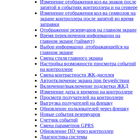
Изменение отображения кол-ва знаков после
запятой в событиях контроллера и на сервере
Изменение отображения кол-ва символов на
экране контроллера после запятой во время
заправки
Отображение резервуаров на главном экране
Время переключения информации на
главном экране (таймаут)
Выбор информации, отображающейся на
главном экране
Смена стиля главного экрана
Настройка возможности просмотра событий
на контроллере
Смена контрастности ЖК-дисплея
Автоотключение экрана при бездействии
Включение/выключение подсветки ЖКД
Изменение даты и времени на контроллере
Просмотр получателей на контроллере
Выгрузка получателей на флешку
Обновление пользователей через флешку
Новые события резервуаров
Счетчик событий
Смена параметров GPRS
Обновление ПО через контроллер
Диагностика системы