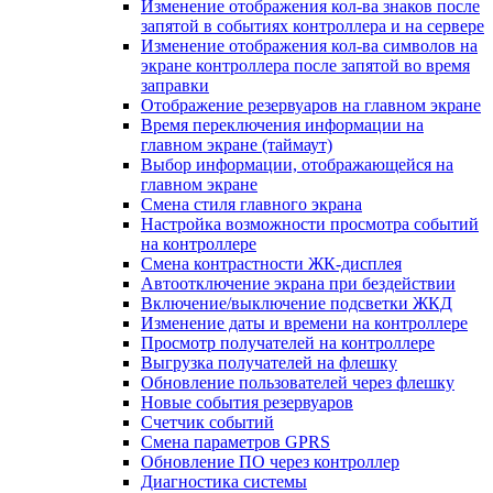
Изменение отображения кол-ва знаков после
запятой в событиях контроллера и на сервере
Изменение отображения кол-ва символов на
экране контроллера после запятой во время
заправки
Отображение резервуаров на главном экране
Время переключения информации на
главном экране (таймаут)
Выбор информации, отображающейся на
главном экране
Смена стиля главного экрана
Настройка возможности просмотра событий
на контроллере
Смена контрастности ЖК-дисплея
Автоотключение экрана при бездействии
Включение/выключение подсветки ЖКД
Изменение даты и времени на контроллере
Просмотр получателей на контроллере
Выгрузка получателей на флешку
Обновление пользователей через флешку
Новые события резервуаров
Счетчик событий
Смена параметров GPRS
Обновление ПО через контроллер
Диагностика системы