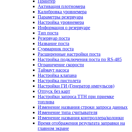
Принтер
Активация плотномера
Калибровка уровнемера
Параметры резервуара
Настройка уровнемера
Информация о резервуаре
Тип поста
Резервуар поста
Название поста
Суммарник поста
Расширенные настройки поста
Настройка подключения поста по RS-485
Ограничение скорости
Таймаут насоса
Настройка клапана
Настройка пистолета
Настройки ГИ (Генератор импульсов)
Отпуск без карт
Настройки запроса ТТН при приемке
топлива
Изменение названия строки запроса данных
Изменение типа считывателя
Изменение названия контроллера/колонки
Время отображения результата заправки на
главном экране